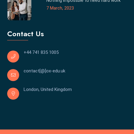
Nothing impossble to need hard work
7 March, 2023
Contact Us
+44 741 835 1005
contact[@]ox-edu.uk
London, United Kingdom